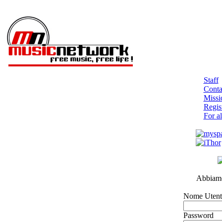
Staff
Contat
Missi
Regist
For al
Abbiamo 
Nome Utent
Password