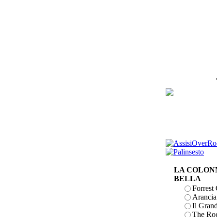
LA COLONN
BELLA
Forres
Arancia
Il Gran
The Roc