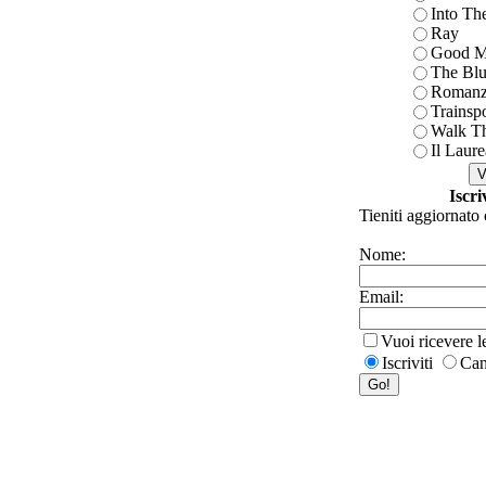
Into Th
Ray
Good M
The Blu
Romanz
Trainsp
Walk T
Il Laure
Iscri
Tieniti aggiornato 
Nome:
Email:
Vuoi ricevere 
Iscriviti
Can