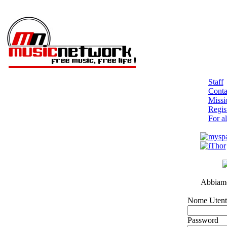
Staff
Contat
Missi
Regist
For al
Abbiamo 
Nome Utent
Password