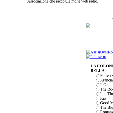
Associazione che raccoglie molte web radio.
LA COLONN
BELLA
Forres
Arancia
Il Gran
The Roc
Into Th
Ray
Good M
The Blu
Romanz