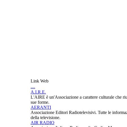
Link Web
....
A.I.R.E.
L'AIRE è un'Associazione a carattere culturale che riun
sue forme.
AERANTI
Associazione Editori Radiotelevisivi. Tutte le informazi
della televisione.
AIR RADIO