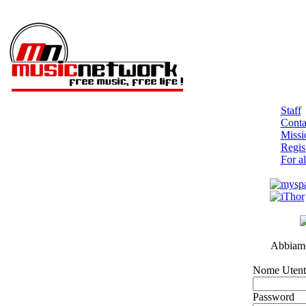
Staff
Contat
Missi
Regist
For al
Abbiamo 
Nome Utent
Password