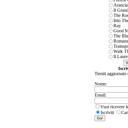
Arancia
Il Gran
The Roc
Into Th
Ray
Good M
The Blu
Romanz
Trainsp
Walk T
Il Laure
Iscri
Tieniti aggiornato 
Nome:
Email:
Vuoi ricevere 
Iscriviti
Can