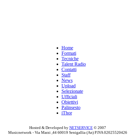
Home
Formati
Tecniche
Talent Radio
Contatti
Staff
News
Upload
Selezionate
Ufficiali
Obiettivi
Palinsesto
iThor
Hosted & Developed by
NETSERVICE
© 2007
Musicnetwork - Via Marzi ,44 60019 Senigallia (An) P.IVA 02025520426